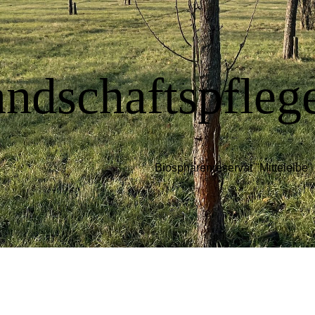
 Landschafts
Biosphärenreservat "Mittelelbe" 