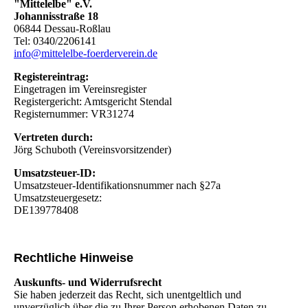
"Mittelelbe" e.V.
Johannisstraße 18
06844 Dessau-Roßlau
Tel: 0340/2206141
info@mittelelbe-foerderverein.de
Registereintrag:
Eingetragen im Vereinsregister
Registergericht: Amtsgericht Stendal
Registernummer: VR31274
Vertreten durch:
Jörg Schuboth (Vereinsvorsitzender)
Umsatzsteuer-ID:
Umsatzsteuer-Identifikationsnummer nach §27a
Umsatzsteuergesetz:
DE139778408
Rechtliche Hinweise
Auskunfts- und Widerrufsrecht
Sie haben jederzeit das Recht, sich unentgeltlich und
unverzüglich über die zu Ihrer Person erhobenen Daten zu